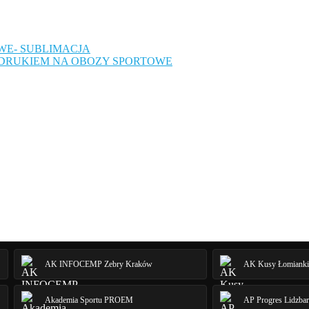
WE- SUBLIMACJA
DRUKIEM NA OBOZY SPORTOWE
AK INFOCEMP Zebry Kraków
AK Kusy Łomianki
Akademia Sportu PROEM
AP Progres Lidzba