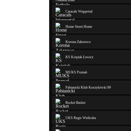
Caracals Wuppertal
Home Street Home
Korona Zakrzewo
KS Księżak Łowicz
MUKS Poznań
Pabianicki Klub Koszykówki 99
Rocket Basket
UKS Regis Wieliczka