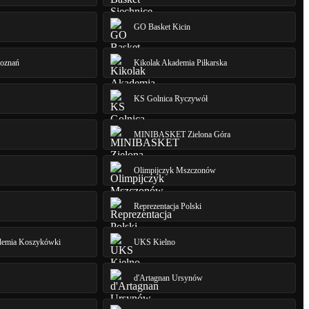
GO Basket Kicin
Poznań
Kikolak Akademia Piłkarska
KS Golnica Ryczywół
MINIBASKET Zielona Góra
Olimpijczyk Mszczonów
Reprezentacja Polski
emia Koszykówki
UKS Kielno
d'Artagnan Ursynów