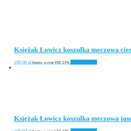
Księżak Łowicz koszulka meczowa ci
100,00
zł
Wybierz opcje
brutto, w tym VAT 23%
Księżak Łowicz koszulka meczowa jas
100,00
zł
Wybierz opcje