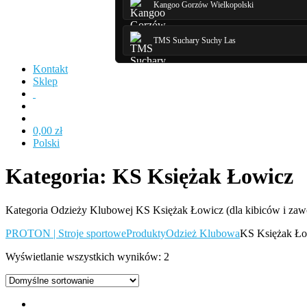
Kangoo Gorzów Wielkopolski
TMS Suchary Suchy Las
Kontakt
Sklep
0,00 zł
Polski
Kategoria:
KS Księżak Łowicz
Kategoria Odzieży Klubowej KS Księżak Łowicz (dla kibiców i za
PROTON | Stroje sportowe
Produkty
Odzież Klubowa
KS Księżak Ło
Wyświetlanie wszystkich wyników: 2