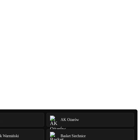
AK Ożarów
rk Warmiński
Basket Siechnice