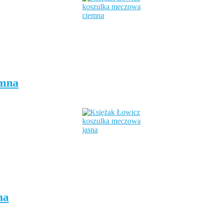
emna
na