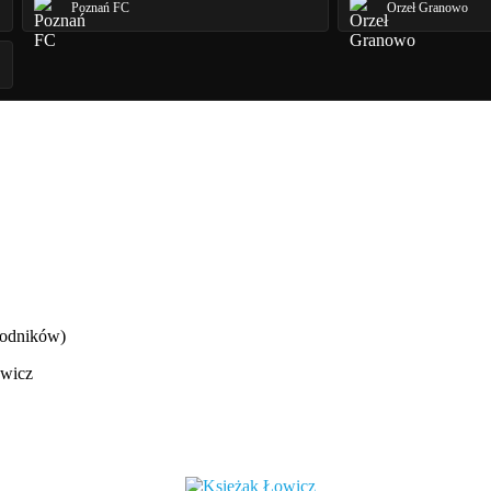
Poznań FC
Orzeł Granowo
wodników)
wicz