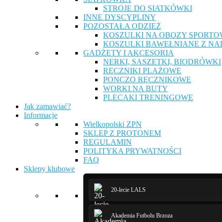
STROJE DO SIATKÓWKI
INNE DYSCYPLINY
POZOSTAŁA ODZIEŻ
KOSZULKI NA OBOZY SPORTO
KOSZULKI BAWEŁNIANE Z NA
GADŻETY I AKCESORIA
NERKI, SASZETKI, BIODRÓWKI
RĘCZNIKI PLAŻOWE
PONCZO RĘCZNIKOWE
WORKI NA BUTY
PLECAKI TRENINGOWE
Jak zamawiać?
Informacje
Wielkopolski ZPN
SKLEP Z PROTONEM
REGULAMIN
POLITYKA PRYWATNOŚCI
FAQ
Sklepy klubowe
20-lecie LALS
Akademia Futbolu Brzoza