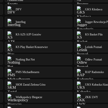
DFV
GKS Kłodawa
Interflug
Jugger Rewolucja 
KS AZS AJP Gorzów
KS Basket Piła
KS Play Basket Kraszewice
Leśnik Poznań
Nothing But Net
Odlew Poznań
PMS Michaelbeuern
RAP Radomsko
SKM Zastal Zielona Góra
UKS Kabacka Akad
Wielkopolscy Biegacze
ZKK LWY